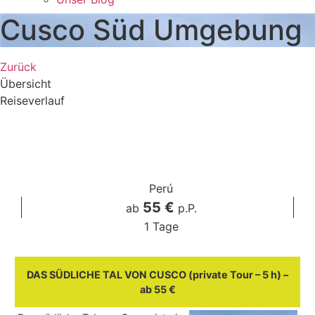
Cusco Süd Umgebung
Zurück
Übersicht
Reiseverlauf
Perú
55 €
ab
p.P.
1 Tage
DAS SÜDLICHE TAL VON CUSCO (private Tour – 5 h) –
ab 55 €